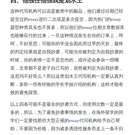
这种代写机构可以说是败类中的极品，他们通过往期已经
提交过的essay进行二次或是多次提交，因为热门的essay
题型种类其实也不算多，所以他们的essay往期文章数据库
也能够应付的过来，一旦这种情况发生在你的订单上，呵
呵，不好意思，可能你的学业会因此而过早的夭折，最终
的判定结果就是自我抄袭，可能当你被判定为自我抄袭的
时候，你的表情一定不是悲伤的，或许还会参杂一些嘲
笑，文章都不是老子自己写的，居然被判定为自我抄袭，
这尼玛不好笑么？所以这类划水王代写机构一定要认真判
断，多听一些有经验的学长学姐介绍的机构，这样才能有
效的避免踩雷。
以上四条可能不是最全的抄袭方式，但使用次数一定是最
多的，所以，为了避免抄袭事情的发生，在海外留学的同
学们一定要找那些大型正规的
essay代写
机构给予自己帮
助，不要因为价格，因为诸多诱惑性服务而走上一条不归