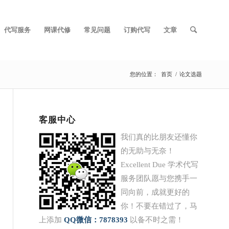
代写服务
网课代修
常见问题
订购代写
文章
您的位置：
首页
/
论文选题
客服中心
我们真的比朋友还懂你
的无助与无奈！
Excellent Due 学术代写
服务团队愿与您携手一
同向前，成就更好的
你！不要在错过了，马
上添加
QQ
微信：7878393
以备不时之需！