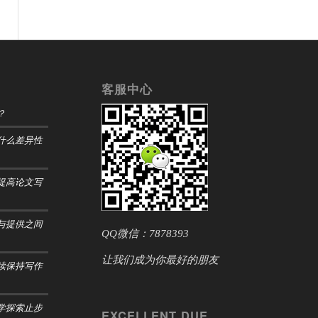
客服中心
？
什么差异性
提高论文写
与提供之间
QQ微信：7878393
让我们成为你最好的朋友
续保持写作
学探索止步
EXCELLENT DUE