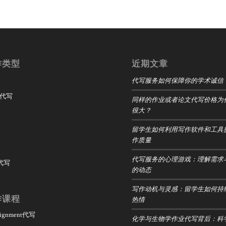
作类型
近期文章
代写服务如何保障你的学术诚信
t 代写
同样的作业或者论文代写价格为
很大？
留学生如何利用写作软件和工具
作质量
代写服务的心理游戏：理解需求
 代写
的动态
写作动机与灵感：留学生如何持
作课程
热情
ssignment代写
化学与生物学作业代写背后：科