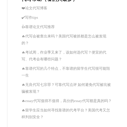
❤️论文代写博客
✔️写作tips
👍靠谱论文代写推荐
🔥代写会被查出来吗？美国代写被抓都是怎么被发现
的？
🔥考试周，作业季又来了，该如何选代写？便宜的代
写、代考会有哪些问题？
🔥靠谱代写的几个特点，不靠谱的留学生代写很可能毁
一生
🔥无良代写七宗罪？可靠代写点评 如何避免代写被坑被
骗被发现？
🔥essay代写值得不值得，高分的essay代写都是真的吗？
🔥留学生应当如何寻找靠谱的代考平台？美国代考又怎
样判别安全？