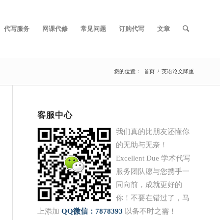
代写服务
网课代修
常见问题
订购代写
文章
您的位置：
首页
/
英语论文降重
客服中心
我们真的比朋友还懂你
的无助与无奈！
Excellent Due 学术代写
服务团队愿与您携手一
同向前，成就更好的
你！不要在错过了，马
上添加
QQ
微信：7878393
以备不时之需！