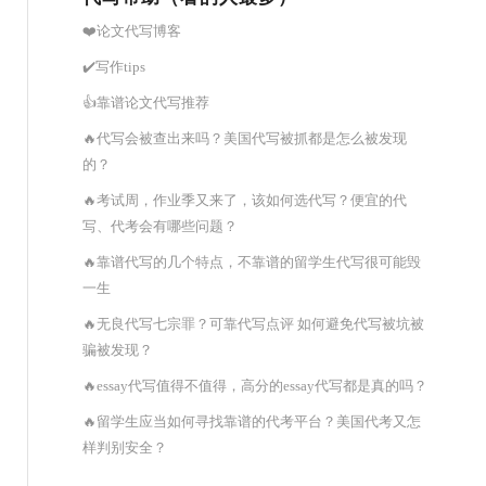
❤️论文代写博客
✔️写作tips
👍靠谱论文代写推荐
🔥代写会被查出来吗？美国代写被抓都是怎么被发现
的？
🔥考试周，作业季又来了，该如何选代写？便宜的代
写、代考会有哪些问题？
🔥靠谱代写的几个特点，不靠谱的留学生代写很可能毁
一生
🔥无良代写七宗罪？可靠代写点评 如何避免代写被坑被
骗被发现？
🔥essay代写值得不值得，高分的essay代写都是真的吗？
🔥留学生应当如何寻找靠谱的代考平台？美国代考又怎
样判别安全？