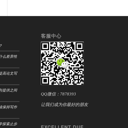
客服中心
？
什么差异性
提高论文写
与提供之间
QQ微信：7878393
让我们成为你最好的朋友
续保持写作
学探索止步
EXCELLENT DUE