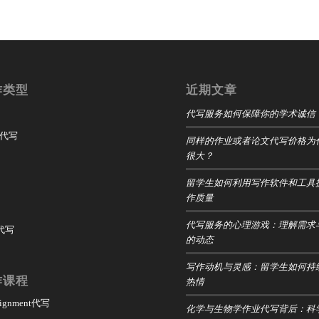
作类型
近期文章
代写服务如何保障你的学术诚信
t 代写
同样的作业或者论文代写价格为
很大？
留学生如何利用写作软件和工具
作质量
代写服务的心理游戏：理解需求
 代写
的动态
写作动机与灵感：留学生如何持
作课程
热情
ssignment代写
化学与生物学作业代写背后：科