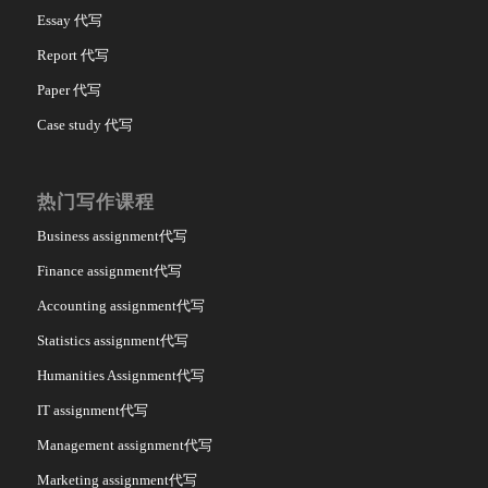
Essay 代写
Report 代写
Paper 代写
Case study 代写
热门写作课程
Business assignment代写
Finance assignment代写
Accounting assignment代写
Statistics assignment代写
Humanities Assignment代写
IT assignment代写
Management assignment代写
Marketing assignment代写