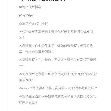
❤️论文代写博客
✔️写作tips
👍靠谱论文代写推荐
🔥代写会被查出来吗？美国代写被抓都是怎么被发现
的？
🔥考试周，作业季又来了，该如何选代写？便宜的代
写、代考会有哪些问题？
🔥靠谱代写的几个特点，不靠谱的留学生代写很可能毁
一生
🔥无良代写七宗罪？可靠代写点评 如何避免代写被坑被
骗被发现？
🔥essay代写值得不值得，高分的essay代写都是真的吗？
🔥留学生应当如何寻找靠谱的代考平台？美国代考又怎
样判别安全？