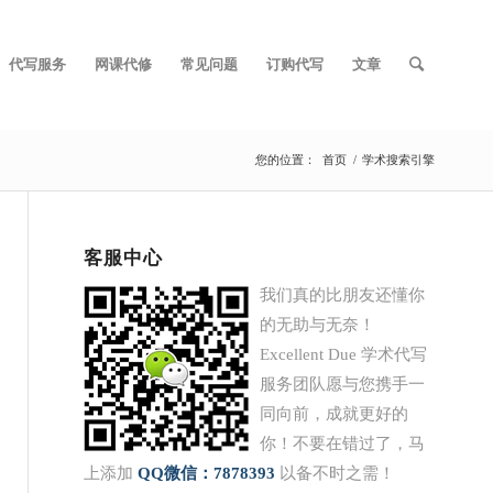
代写服务
网课代修
常见问题
订购代写
文章
您的位置：
首页
/
学术搜索引擎
客服中心
我们真的比朋友还懂你
的无助与无奈！
Excellent Due 学术代写
服务团队愿与您携手一
同向前，成就更好的
你！不要在错过了，马
上添加
QQ
微信：7878393
以备不时之需！