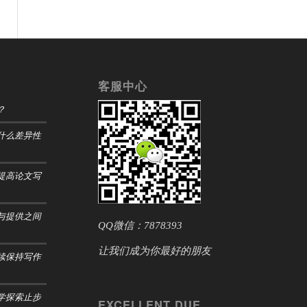
客服中心
？
什么差异性
提高论文写
与提供之间
QQ微信：7878393
让我们成为你最好的朋友
续保持写作
学探索止步
EXCELLENT DUE