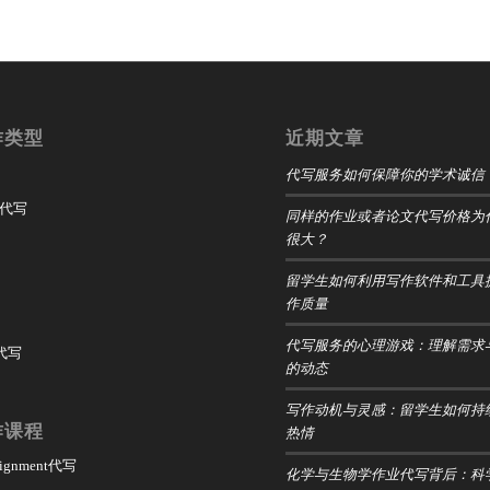
作类型
近期文章
代写服务如何保障你的学术诚信
t 代写
同样的作业或者论文代写价格为
很大？
留学生如何利用写作软件和工具
作质量
代写服务的心理游戏：理解需求
 代写
的动态
写作动机与灵感：留学生如何持
作课程
热情
ssignment代写
化学与生物学作业代写背后：科