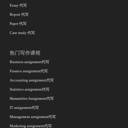
Essay 代写
Report 代写
Paper 代写
Case study 代写
热门写作课程
Business assignment代写
Finance assignment代写
Accounting assignment代写
Statistics assignment代写
Humanities Assignment代写
IT assignment代写
Management assignment代写
Marketing assignment代写