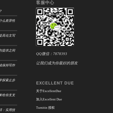
客服中心
？
什么差异性
提高论文写
与提供之间
QQ微信：7878393
让我们成为你最好的朋友
续保持写作
学探索止步
EXCELLENT DUE
关于ExcellentDue
来给你支支
加入Excellent Due
Turnitin 授权
碍：实用技