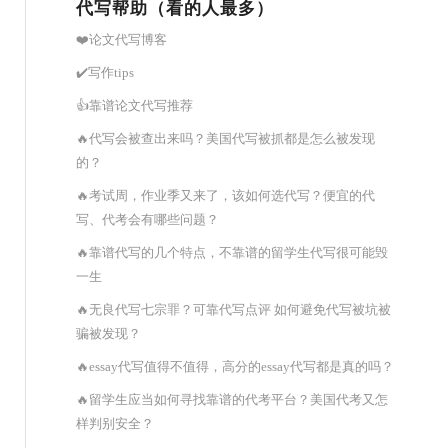
代写帮助（看的人最多）
❤️论文代写博客
✔️写作tips
👍靠谱论文代写推荐
🔥代写会被查出来吗？美国代写被抓都是怎么被发现
的？
🔥考试周，作业季又来了，该如何选代写？便宜的代
写、代考会有哪些问题？
🔥靠谱代写的几个特点，不靠谱的留学生代写很可能毁
一生
🔥无良代写七宗罪？可靠代写点评 如何避免代写被坑被
骗被发现？
🔥essay代写值得不值得，高分的essay代写都是真的吗？
🔥留学生应当如何寻找靠谱的代考平台？美国代考又怎
样判别安全？