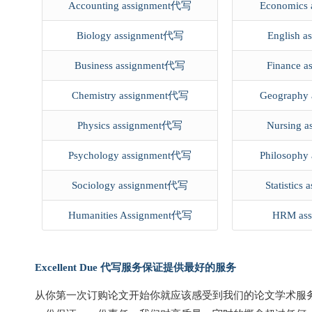
Accounting assignment代写
Economics
Biology assignment代写
English 
Business assignment代写
Finance 
Chemistry assignment代写
Geography
Physics assignment代写
Nursing 
Psychology assignment代写
Philosoph
Sociology assignment代写
Statistic
Humanities Assignment代写
HRM ass
Excellent Due 代写服务保证提供最好的服务
从你第一次订购论文开始你就应该感受到我们的论文学术服