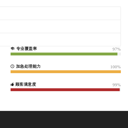
专业覆盖率
97
%
加急处理能力
100
%
顾客满意度
99
%