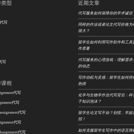
作类型
近期文章
代写服务如何保障你的学术诚信
t 代写
同样的作业或者论文代写价格为
很大？
留学生如何利用写作软件和工具
作质量
代写服务的心理游戏：理解需求
 代写
的动态
写作动机与灵感：留学生如何持
作课程
热情
ssignment代写
化学与生物学作业代写背后：科
于知识泡沫？
signment代写
留学生论文写不动？别慌，学姐
 assignment代写
招！
assignment代写
如何克服留学生写作中的语言障
 Assignment代写