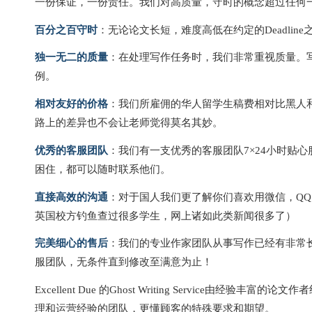
一份保证，一份责任。我们对高质量，守时的概念超过任何
百分之百守时
：无论论文长短，难度高低在约定的Deadlin
独一无二的质量
：在处理写作任务时，我们非常重视质量。写
例。
相对友好的价格
：我们所雇佣的华人留学生稿费相对比黑人
路上的差异也不会让老师觉得莫名其妙。
优秀的客服团队
：我们有一支优秀的客服团队7×24小时贴
困住，都可以随时联系他们。
直接高效的沟通
：对于国人我们更了解你们喜欢用微信，Q
英国校方钓鱼查过很多学生，网上诸如此类新闻很多了）
完美细心的售后
：我们的专业作家团队从事写作已经有非常
服团队，无条件直到修改至满意为止！
Excellent Due 的Ghost Writing Service
理和运营经验的团队，更懂顾客的特殊要求和期望。