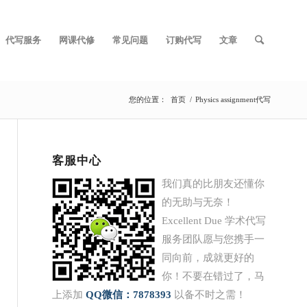
代写服务
网课代修
常见问题
订购代写
文章
您的位置：
首页
/
Physics assignment代写
客服中心
我们真的比朋友还懂你
的无助与无奈！
Excellent Due 学术代写
服务团队愿与您携手一
同向前，成就更好的
你！不要在错过了，马
上添加
QQ
微信：7878393
以备不时之需！