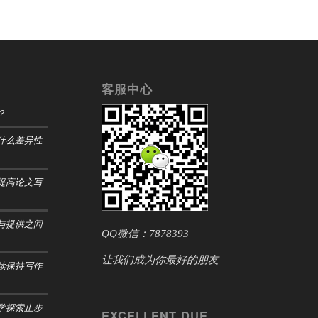
客服中心
？
什么差异性
提高论文写
与提供之间
QQ微信：7878393
让我们成为你最好的朋友
续保持写作
学探索止步
EXCELLENT DUE