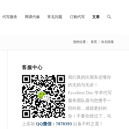
代写服务
网课代修
常见问题
订购代写
文章
您的位置：
首页
/
论文段落
客服中心
我们真的比朋友还懂你
的无助与无奈！
Excellent Due 学术代写
服务团队愿与您携手一
同向前，成就更好的
你！不要在错过了，马
上添加
QQ
微信：7878393
以备不时之需！