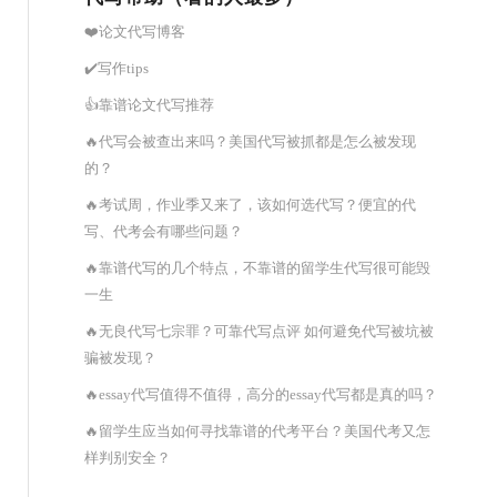
❤️论文代写博客
✔️写作tips
👍靠谱论文代写推荐
🔥代写会被查出来吗？美国代写被抓都是怎么被发现
的？
🔥考试周，作业季又来了，该如何选代写？便宜的代
写、代考会有哪些问题？
🔥靠谱代写的几个特点，不靠谱的留学生代写很可能毁
一生
🔥无良代写七宗罪？可靠代写点评 如何避免代写被坑被
骗被发现？
🔥essay代写值得不值得，高分的essay代写都是真的吗？
🔥留学生应当如何寻找靠谱的代考平台？美国代考又怎
样判别安全？