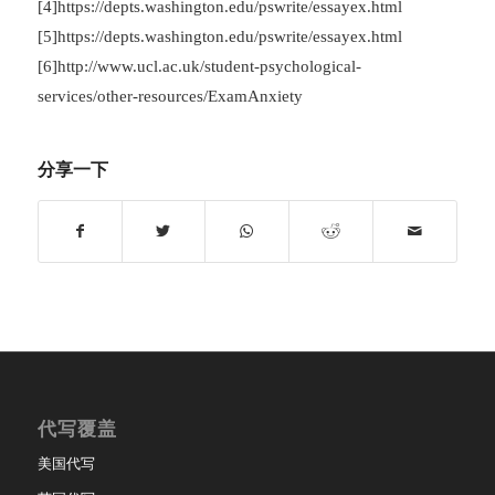
[4]https://depts.washington.edu/pswrite/essayex.html
[5]https://depts.washington.edu/pswrite/essayex.html
[6]http://www.ucl.ac.uk/student-psychological-
services/other-resources/ExamAnxiety
分享一下
代写覆盖
美国代写