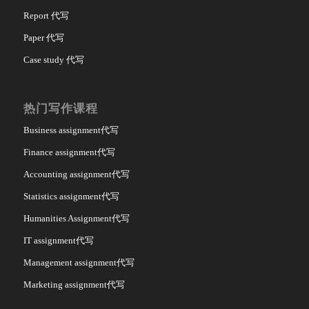
Report 代写
Paper 代写
Case study 代写
热门写作课程
Business assignment代写
Finance assignment代写
Accounting assignment代写
Statistics assignment代写
Humanities Assignment代写
IT assignment代写
Management assignment代写
Marketing assignment代写