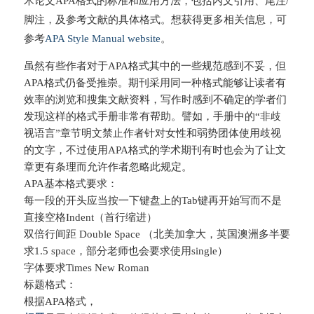
术论文APA格式的标准和应用方法，包括内文引用、尾注/
脚注，及参考文献的具体格式。想获得更多相关信息，可
参考
APA Style Manual website
。
虽然有些作者对于APA格式其中的一些规范感到不妥，但
APA格式仍备受推崇。期刊采用同一种格式能够让读者有
效率的浏览和搜集文献资料，写作时感到不确定的学者们
发现这样的格式手册非常有帮助。譬如，手册中的“非歧
视语言”章节明文禁止作者针对女性和弱势团体使用歧视
的文字，不过使用APA格式的学术期刊有时也会为了让文
章更有条理而允许作者忽略此规定。
APA基本格式要求：
每一段的开头应当按一下键盘上的Tab键再开始写而不是
直接空格Indent（首行缩进）
双倍行间距 Double Space （北美加拿大，英国澳洲多半要
求1.5 space，部分老师也会要求使用single）
字体要求Times New Roman
标题格式：
根据APA格式，