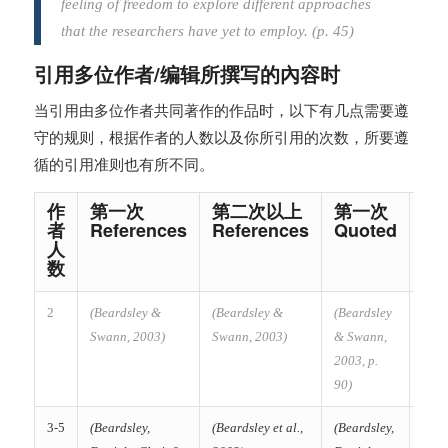
feeling of freedom to explore different approaches
that the researchers have yet to
employ. (p. 45)
引用多位作者/编辑所撰写的內容时
当引用由多位作者共同著作的作品时，以下有几点需要遵
守的规则，根据作者的人数以及你所引用的次数，所要遵
循的引用准则也有所不同。
作
第一次
第二次以上
第一次
第
者
References
References
Quoted
Qu
人
数
2
(Beardsley &
(Beardsley &
(Beardsley
(Bea
Swann, 2003)
Swann, 2003)
& Swann,
Swan
2003, p.
90)
90)
3-5
(Beardsley,
(Beardsley et al.,
(Beardsley,
(Bear