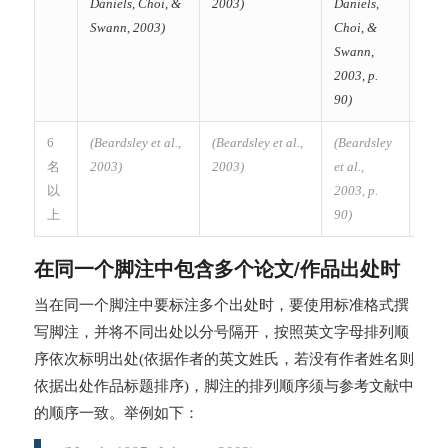
Daniels, Choi, &
2003)
Daniels,
2003
Swann, 2003)
Choi, &
Swann,
2003, p.
90)
6
(Beardsley et al.,
(Beardsley et al.,
(Beardsley
(Bear
名
2003)
2003)
et al.,
2003
以
2003, p.
上
90)
在同一个脚注中包含多个论文/作品出处时
当在同一个脚注中要标注多个出处时，要使用标准格式撰
写脚注，并将不同出处以分号隔开，按照英文字母排列顺
序依次标明出处(依据作者的英文姓氏，若没有作者姓名则
依据出处作品标题排序)，脚注的排列顺序须与参考文献中
的顺序一致。举例如下：