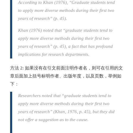
According to Khan (1976), “Graduate students tend
to apply more diverse methods during their first two
years of research” (p. 45).
Khan (1976) noted that “graduate students tend to
apply more diverse methods during their first two
years of research” (p. 45), a fact that has profound
implications for research departments.
方法 2: 如果没有在引文前面注明作者名，则可在引用的文
章后面加上括号标明作者、出版年度，以及页数，举例如
下：
Researchers noted that “graduate students tend to
apply more diverse methods during their first two
years of research” (Khan, 1976, p. 45), but they did
not offer a suggestion as to the cause.