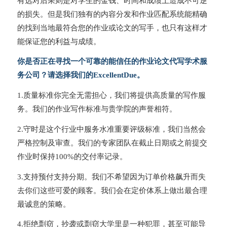
有选对后果则是对学生的金钱、时间和成绩上造成不可逆
的损失。但是我们独有的内容分发和作业匹配系统能精确
的找到当地最符合您的作业或论文的写手，也只有这样才
能保证您的利益与成绩。
你是否正在寻找一个可靠的能信任的作业论文代写学术服
务公司？请选择我们的ExcellentDue。
1.质量标准你完全无需担心，我们将提供高质量的写作服
务。我们的作业写作标准与贵学院的声誉相符。
2.守时是这个行业中服务水准重要评级标准，我们当然会
严格控制及审查。我们的专家团队在截止日期或之前提交
作业时保持100%的交付率记录。
3.支持预付支持分期。我们不希望因为订单价格飙升而失
去你们这些可爱的顾客。我们会在定价体系上做出最合理
最诚意的策略。
4.拒绝剽窃，抄袭或剽窃大学里是一种犯罪，甚至可能导