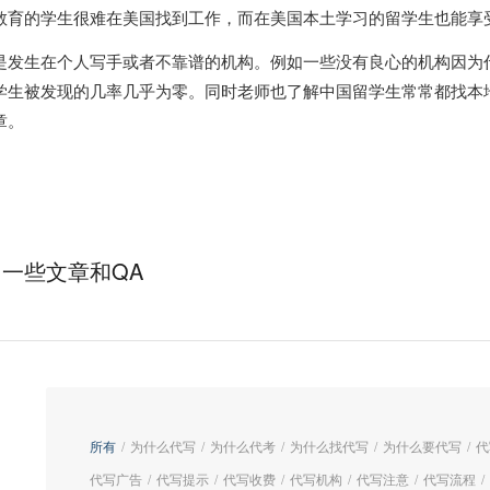
教育的学生很难在美国找到工作，而在美国本土学习的留学生也能享
是发生在个人写手或者不靠谱的机构。例如一些没有良心的机构因为
学生被发现的几率几乎为零。同时老师也了解中国留学生常常都找本
章。
一些文章和QA
所有
/
为什么代写
/
为什么代考
/
为什么找代写
/
为什么要代写
/
代
代写广告
/
代写提示
/
代写收费
/
代写机构
/
代写注意
/
代写流程
/