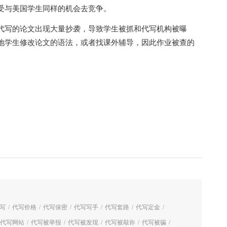
受与美国学生同样的机会去竞争。
代写的论文出现大量抄袭，导致学生被抓和代写机构被曝
地学生修改论文的语法，或者找课外辅导，因此作业被查的
写
/
代写价格
/
代写保密
/
代写写手
/
代写套路
/
代写定金
/
代写网站
/
代写被举报
/
代写被发现
/
代写被敲诈
/
代写被骗
/