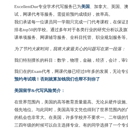
ExcellentDue专业学术代写服务已为
美国
、加拿大、英国、澳洲
试，网课代考等服务。需提前预约成绩好，效率高。
我们承诺每一位课员同一学期只完成一门代考课程，在保证质
排名top50的学校。通过多年对于各类行业的研究分析以
课单项服务、网课辅导服务、全科目托管、职业规划服务等。
为了节约大家时间，我将大家最关心的问题写在第一段落：
我们特别擅长的科目：数学，物理，金融，经济，会计，审
我们在的Exam代考，网课代修已经过8年多的发展，无论
预约考试哦！否则就算加钱我们也帮不到你了
美国留学&代写风险简介：
在世界范围内，美国的高等教育质量最高。无论从硬件设施
领先地位。与此同时，美国高等文凭也得到了世界范围内的
的机会也非常大。
在美国，许多学校并不要求一、二年级的
三四年级的时候可以自主选择专业。有的同学选择了一个专