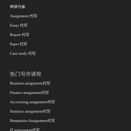
网课代修
Assignment 代写
Essay 代写
Report 代写
Paper 代写
Case study 代写
热门写作课程
Business assignment代写
Finance assignment代写
Accounting assignment代写
Statistics assignment代写
Humanities Assignment代写
IT assignment代写