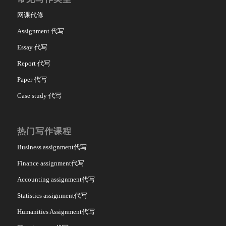
网课代修
Assignment 代写
Essay 代写
Report 代写
Paper 代写
Case study 代写
热门写作课程
Business assignment代写
Finance assignment代写
Accounting assignment代写
Statistics assignment代写
Humanities Assignment代写