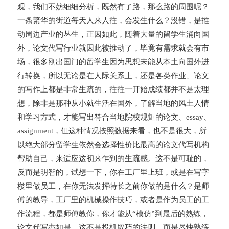
观，我们不妨细细分析，既然有了路，那么路的周围呢？
一条繁华的街道每天人来人往，会发生什么？没错，是推
动周边产业的丛生，正因如此，随着大量的留学生涌向国
外，论文代写行业就因此被推动了，毕竟有需求就会有市
场，很多刚出国门的留学生因为思想未能从本土向国外进
行转换，所以无论是在人际关系上，还是各类作业、论文
的写作上都是非常生疏的，往往一开始成绩都并不是太理
想，除非是那种从小就生活在国外，了解当地的风土人情
和学习方式，才能写出符合当地院校规矩的论文、essay、
assignment，但这种情况按照数据来看，也不是很大，所
以绝大部分留学生依然会选择性价比最高的论文代写机构
帮助自己，来适应这初来乍到的生疏感。这不是可耻的，
反而是明智的，试想一下，你在工厂里上班，或是在写字
楼里做员工，在你无法发挥特长之前你做的是什么？是师
傅的教导，工厂里的机械操作技巧，或者是作为员工的工
作流程，都是师傅教你，你才能从“模仿”到最后的熟练，
论文代写亦如是，这不是投机取巧的法则，而是尽快熟练