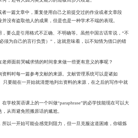
奈何；还有人因为英文能力的短板而步入歧途。
或者一篇文章中，重复使用自己之前提交过的作业或者文章段
业并没有盗取他人的成果，但是也是一种学术不端的表现。
用，要么是引用格式不正确、不明确等。虽然中国古话常说，“不
able（你必须为自己的言行负责）”，这就意味着，以不知情为借口的错
在老师面前哭喊求情的时间拿来做一些更有意义的事呢？
询资料时每一篇参考文献的来源。文献管理系统可以是诸如
一份纸笔。只要能在一开始就清楚地列出资料的来源，在之后的写作中就
校英语课上的一个叫做“paraphrase”的必学技能现在可以大
达，从而避免照搬原话的尴尬。
，所以一开始可能会感觉到阻力，但一旦克服这道困难，你锻炼