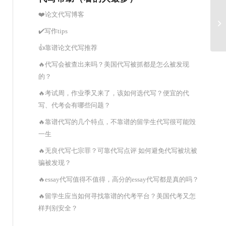
❤️论文代写博客
留
✔️写作tips
👍靠谱论文代写推荐
🔥代写会被查出来吗？美国代写被抓都是怎么被发现
的？
🔥考试周，作业季又来了，该如何选代写？便宜的代
写、代考会有哪些问题？
🔥靠谱代写的几个特点，不靠谱的留学生代写很可能毁
一生
🔥无良代写七宗罪？可靠代写点评 如何避免代写被坑被
骗被发现？
🔥essay代写值得不值得，高分的essay代写都是真的吗？
🔥留学生应当如何寻找靠谱的代考平台？美国代考又怎
样判别安全？