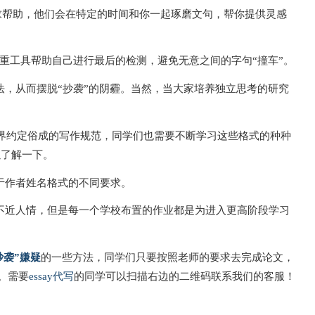
tre寻求帮助，他们会在特定的时间和你一起琢磨文句，帮你提供灵感
ast等查重工具帮助自己进行最后的检测，避免无意之间的字句“撞车”。
，从而摆脱“抄袭”的阴霾。当然，当大家培养独立思考的研究
学界约定俗成的写作规范，同学们也需要不断学习这些格式的种种
以了解一下。
于作者姓名格式的不同要求。
不近人情，但是每一个学校布置的作业都是为进入更高阶段学习
抄袭”嫌疑
的一些方法，同学们只要按照老师的要求去完成论文，
。需要
essay代写
的同学可以扫描右边的二维码联系我们的客服！