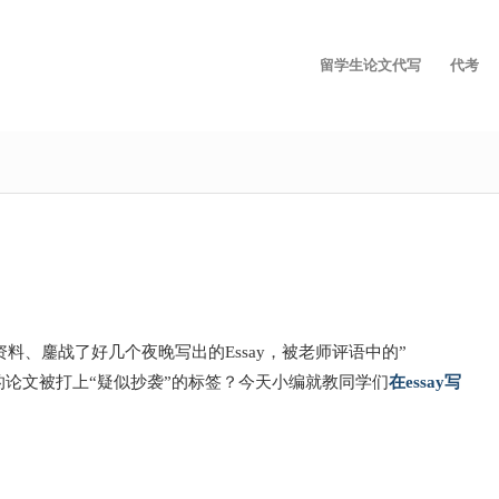
留学生论文代写
代考
、鏖战了好几个夜晚写出的Essay，被老师评语中的”
苦写的论文被打上“疑似抄袭”的标签？今天小编就教同学们
在essay写