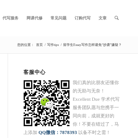
代写服务
网课代修
常见问题
订购代写
文章
您的位置：
首页
/
写作tips
/
留学生Essay写作怎样避免“抄袭”嫌疑？
客服中心
我们真的比朋友还懂你
的无助与无奈！
Excellent Due 学术代写
服务团队愿与您携手一
同向前，成就更好的
你！不要在错过了，马
上添加
QQ
微信：7878393
以备不时之需！