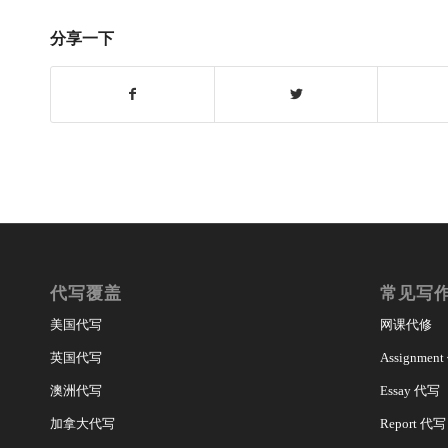
分享一下
代写覆盖
常见写
美国代写
网课代修
英国代写
Assignmen
澳洲代写
Essay 代写
加拿大代写
Report 代写