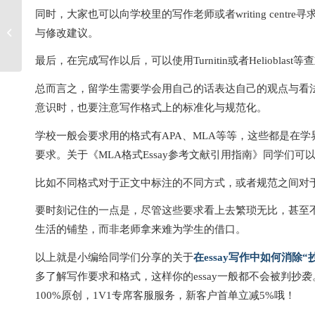
同时，大家也可以向学校里的写作老师或者writing cen
留学生Chicago格式Essay写作要点
与修改建议。
最后，在完成写作以后，可以使用Turnitin或者Heliobl
总而言之，留学生需要学会用自己的话表达自己的观点与看法
意识时，也要注意写作格式上的标准化与规范化。
学校一般会要求用的格式有APA、MLA等等，这些都是在
要求。关于《MLA格式Essay参考文献引用指南》同学们可
比如不同格式对于正文中标注的不同方式，或者规范之间对
要时刻记住的一点是，尽管这些要求看上去繁琐无比，甚至
生活的铺垫，而非老师拿来难为学生的借口。
以上就是小编给同学们分享的关于
在essay写作中如何消除“
多了解写作要求和格式，这样你的essay一般都不会被判抄袭
100%原创，1V1专席客服服务，新客户首单立减5%哦！