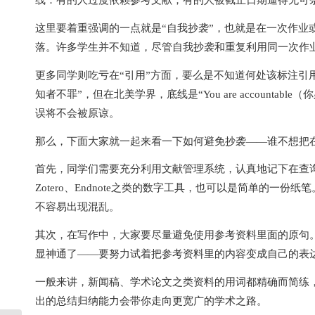
线：有的人过度依赖参考文献；有的人被截止日期逼得无可
这里要着重强调的一点就是“自我抄袭”，也就是在一次作业
落。许多学生并不知道，尽管自我抄袭和重复利用同一次作
更多同学则吃亏在“引用”方面，要么是不知道何处该标注引
知者不罪”，但在北美学界，底线是“You are account
误将不会被原谅。
那么，下面大家就一起来看一下如何避免抄袭——谁不想把
首先，同学们需要充分利用文献管理系统，认真地记下在查
Zotero、Endnote之类的数字工具，也可以是简单的
不容易出现混乱。
其次，在写作中，大家要尽量避免使用参考资料里面的原句。在学
显神通了——要努力试着把参考资料里的内容变成自己的表
一般来讲，新闻稿、学术论文之类资料的用词都精确而简练
出的总结归纳能力会带你走向更宽广的学术之路。