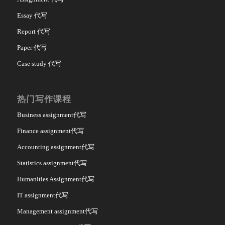
Essay 代写
Report 代写
Paper 代写
Case study 代写
热门写作课程
Business assignment代写
Finance assignment代写
Accounting assignment代写
Statistics assignment代写
Humanities Assignment代写
IT assignment代写
Management assignment代写