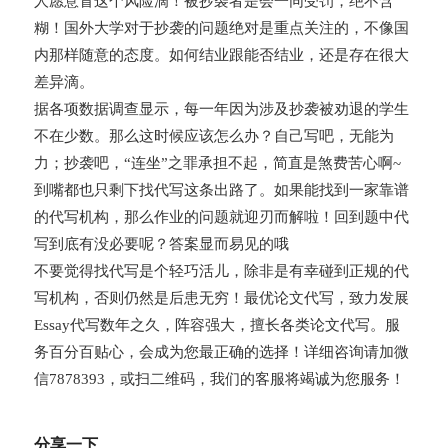
人愿意冒这个风险滴！被抄袭者是会一同受罚，绝不含
糊！国外大学对于抄袭的问题绝对是重点关注的，不像国
内那样随意的态度。如何结业跟能否结业，还是存在很大
差异滴。
据各项数据调查显示，每一年因为涉及抄袭被劝退的学生
不在少数。那么这时候应该怎么办？自己写吧，无能为
力；抄袭吧，“连坐”之罪承担不起，简直是煞费苦心啊~
到嘴都也只剩下找代写这条出路了。如果能找到一家靠谱
的代写机构，那么作业的问题就迎刃而解啦！回到题中代
写到底有没必要呢？答案显而易见的哦
不要觉得找代写是个轻巧活儿，除非是有幸碰到正规的代
写机构，否则仍然是后患无穷！最优论文代写，致力发展
Essay代写数年之久，阵容强大，擅长各类论文代写。服
务百分百贴心，会成为您最正确的选择！详细咨询请加微
信7878393，或扫二维码，我们的客服将竭诚为您服务！
分享一下