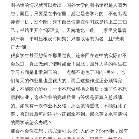
图书馆的情况就可以看出：国外大学的图书馆都是人满为
患，而且，只要是在书馆里，必定是去学习的；不会出现
捧着手机，发个圈；秀下自己假装在学习或是约上二三知
己，书馆里开个“茶话会”，天南地北一通。（家里父母管
得严啊，平时压根没时间聚）只能以读书为名，且“光明
正大”嘛！
很多学生甚至想留在那里过夜。连来回在途中的实际都不
会放过。真正做到了惜时如金！因此，国外大学的学生在
学习方面是非常刻苦的。一点都不逊色于国内~另外，他
们每天的作业量也是很大的，而且这些作业还必须得完
成，不能随心所欲，一个不想做就抛之脑后；除非你不想
顺利结业，这些作业的完成质量与等级是要算入总成绩
的。如果有一次作业不及格，那么就得重做，不能就此了
事，否则最后可能连毕业证都拿不到。那么英文水平薄弱
的同学该怎么办呢？
那会不会你在想，我完全可以抄别人的呀？Sorry啦，没有