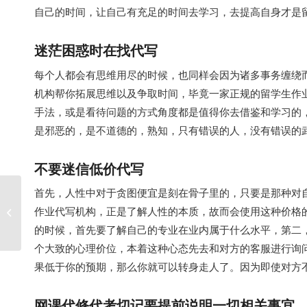
自己的时间，让自己有充足的时间去学习，去提高自身才是
迷茫困惑时在找代写
每个人都会有思维用尽的时候，也同样会因为诸多事务缠绕
机构帮你拓展思维以及争取时间，毕竟一家正规的留学生作
手法，或是看待问题的方式角度都是值得你去借鉴和学习的
是邪恶的，是不道德的，熟知，只有错误的人，没有错误的
不要迷信低价代写
首先，人性中对于贪图便宜是刻在骨子里的，只要是那种对自
如何选择参考和引用文献 怎样管理阅
作业代写机构，正是了解人性的本质，故而会使用这种价格
读文献
的时候，首先要了解自己的专业在业内属于什么水平，第二
个大致的心理价位，本着这种心态先去和对方的客服进行询
果低于你的预期，那么你就可以转身走人了。因为即使对方
网课代修代考切记要提前说明一切相关事宜