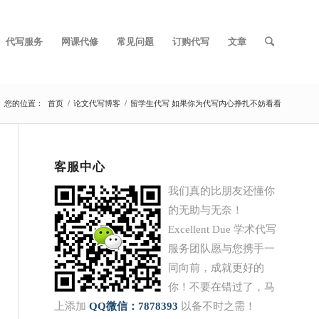
代写服务
网课代修
常见问题
订购代写
文章
您的位置：
首页
/
论文代写博客
/
留学生代写 如果你为代写内心挣扎不妨看看
客服中心
我们真的比朋友还懂你
的无助与无奈！
Excellent Due 学术代写
服务团队愿与您携手一
同向前，成就更好的
你！不要在错过了，马
上添加
QQ
微信：7878393
以备不时之需！