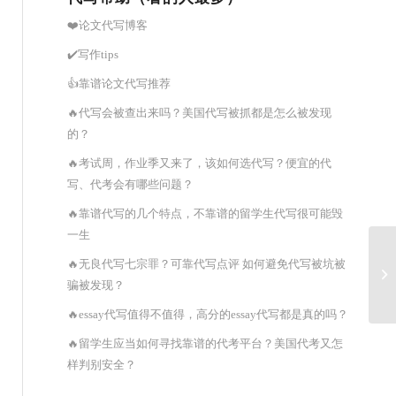
❤️论文代写博客
✔️写作tips
👍靠谱论文代写推荐
🔥代写会被查出来吗？美国代写被抓都是怎么被发现
的？
🔥考试周，作业季又来了，该如何选代写？便宜的代
写、代考会有哪些问题？
🔥靠谱代写的几个特点，不靠谱的留学生代写很可能毁
一生
🔥无良代写七宗罪？可靠代写点评 如何避免代写被坑被
P
板
骗被发现？
🔥essay代写值得不值得，高分的essay代写都是真的吗？
🔥留学生应当如何寻找靠谱的代考平台？美国代考又怎
样判别安全？