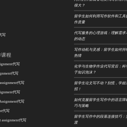
很大？
留学生如何利用写作软件和工具
作质量
代写服务的心理游戏：理解需求
 代写
的动态
写作动机与灵感：留学生如何持
作课程
热情
ssignment代写
化学与生物学作业代写背后：科
于知识泡沫？
signment代写
留学生论文写不动？别慌，学姐
 assignment代写
招！
assignment代写
如何克服留学生写作中的语言障
 Assignment代写
巧与策略
ent代写
留学生写作中的段落连接技巧：
t assignment代写
渡