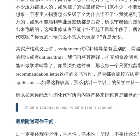
不少压力都挺大的，如果挂了的话重修费一门就不少，不要
想象一下家里人指责怎么留级了？为什么毕不了业我就感到
万的，如果不能顺利毕业这些钱都是白费，所以宁愿铤而走
出来毛病的，这和重修或者不能毕业不起了风险小多了。所
代吃呢？你玩的时候怎么不找人代玩呢？
”真是无语。
其实严格意义上讲，assignment代写和辅导是有区别的
的想法或者outline/draft，我们再将其翻译，扩充和修改润色，
能叫做学术辅导了。如果深究这件事，那么每一个只要找留学
recommendation letter这样的文书写作，是否都会被校
applicants….如果这样较真，那么估计一半以上的留学生
所以如果你能及时消化代写所内内容严格来说也算是辅导的
What is rational is real, what is real is rational
最后附送写作干货
：
1. 一定要体现学术性，学术性，学术性！所以，不要让论文里面