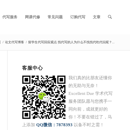
代写服务
网课代修
常见问题
订购代写
文章
页
/
论文代写博客
/
留学生代写回应观点 找代写的人为什么不找找代吃代玩呢？...
客服中心
我们真的比朋友还懂你
的无助与无奈！
Excellent Due 学术代写
服务团队愿与您携手一
同向前，成就更好的
你！不要在错过了，马
上添加
QQ
微信：7878393
以备不时之需！