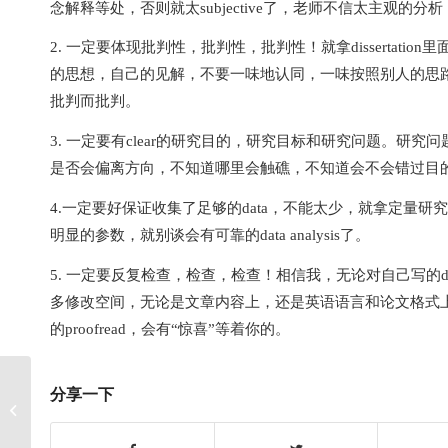
念解释等处，否则就太subjective了，老师不信太主观的分析，他
2. 一定要体现批判性，批判性，批判性！就拿dissertation里面
的思想，自己的见解，不要一味地认同，一味按照别人的思路走，
批判而批判。
3. 一定要有clear的研究目的，研究目标和研究问题。研究问题
是否会偏离方向，不知道哪里会触礁，不知道会不会错过目
4.一定要好保证收集了足够的data，不能太少，就拿定量研
明显的参数，就别谈会有可靠的data analysis了。
5. 一定要反复检查，检查，检查！相信我，无论对自己写的dis
多修改空间，无论是文章内容上，还是英语语言和论文格式上，尤
的proofread，会有“惊喜”等着你的。
分享一下
四个essay写作技巧 怎么高效的完成你
的essay作业？