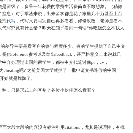
说是留级了，多呆一年花费的学费生活费简直不敢想象。（稍微
了窒息）对于学渣来说，出来留学都是花了家里几十万甚至上百
险找
代写
，代写只要写完自己再多看看，修修改改，老师是看不
以代写究竟有什么错？昨天在知乎看到一句话“
你吃饭怎么不找人
，两者的差异主要是看客户的参与程度多少。有的学生提供了自己中文
提供reference参考以及给出feedback，甚严格意义上来说就只
中介办理过出国的留学生，都被中介代笔过像ps，cv，
方认定为cheating呢? 之前美国大学就抓了一批申请文书造假的中国
从一开始就是舞弊了。
一种，只是形式上的区别？各位小伙伴怎么看呢？
大段大段的内容没有标注引用citations，尤其是说理性，有概