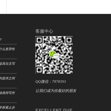
客服中心
？
什么差异性
提高论文写
与提供之间
QQ微信：7878393
让我们成为你最好的朋友
续保持写作
学探索止步
EXCELLENT DUE