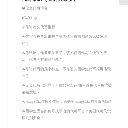
❤️论文代写博客
✔️写作tips
👍靠谱论文代写推荐
🔥代写会被查出来吗？美国代写被抓都是怎么被发现
的？
🔥考试周，作业季又来了，该如何选代写？便宜的代
写、代考会有哪些问题？
🔥靠谱代写的几个特点，不靠谱的留学生代写很可能毁
一生
🔥无良代写七宗罪？可靠代写点评 如何避免代写被坑被
骗被发现？
🔥essay代写值得不值得，高分的essay代写都是真的吗？
🔥留学生应当如何寻找靠谱的代考平台？美国代考又怎
样判别安全？