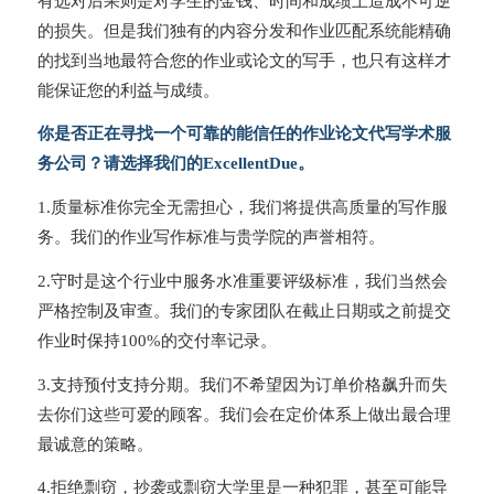
有选对后果则是对学生的金钱、时间和成绩上造成不可逆
的损失。但是我们独有的内容分发和作业匹配系统能精确
的找到当地最符合您的作业或论文的写手，也只有这样才
能保证您的利益与成绩。
你是否正在寻找一个可靠的能信任的作业论文代写学术服
务公司？请选择我们的ExcellentDue。
1.质量标准你完全无需担心，我们将提供高质量的写作服
务。我们的作业写作标准与贵学院的声誉相符。
2.守时是这个行业中服务水准重要评级标准，我们当然会
严格控制及审查。我们的专家团队在截止日期或之前提交
作业时保持100%的交付率记录。
3.支持预付支持分期。我们不希望因为订单价格飙升而失
去你们这些可爱的顾客。我们会在定价体系上做出最合理
最诚意的策略。
4.拒绝剽窃，抄袭或剽窃大学里是一种犯罪，甚至可能导