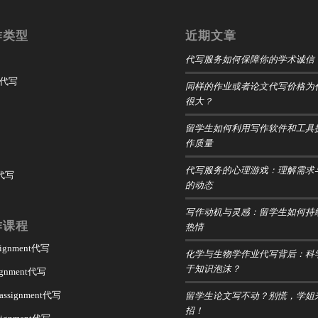
作类型
近期文章
代写服务如何保障你的学术诚信
t 代写
同样的作业或者论文代写价格为
很大？
留学生如何利用写作软件和工具
作质量
代写服务的心理游戏：理解需求
 代写
的动态
写作动机与灵感：留学生如何持
作课程
热情
ssignment代写
化学与生物学作业代写背后：科
于知识泡沫？
signment代写
留学生论文写不动？别慌，学姐
 assignment代写
招！