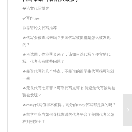
❤️论文代写博客
✔️写作tips
👍靠谱论文代写推荐
🔥代写会被查出来吗？美国代写被抓都是怎么被发现
的？
🔥考试周，作业季又来了，该如何选代写？便宜的代
写、代考会有哪些问题？
🔥靠谱代写的几个特点，不靠谱的留学生代写很可能毁
一生
🔥无良代写七宗罪？可靠代写点评 如何避免代写被坑被
骗被发现？
🔥essay代写值得不值得，高分的essay代写都是真的吗？
🔥留学生应当如何寻找靠谱的代考平台？美国代考又怎
样判别安全？