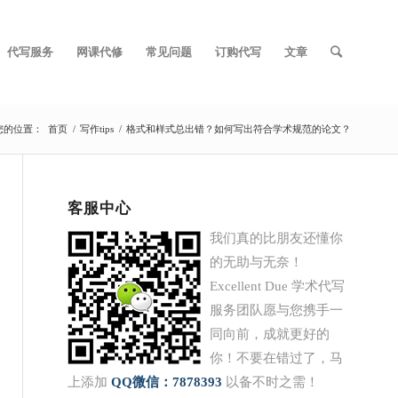
代写服务
网课代修
常见问题
订购代写
文章
您的位置：
首页
/
写作tips
/
格式和样式总出错？如何写出符合学术规范的论文？
客服中心
我们真的比朋友还懂你
的无助与无奈！
Excellent Due 学术代写
服务团队愿与您携手一
同向前，成就更好的
你！不要在错过了，马
上添加
QQ
微信：7878393
以备不时之需！