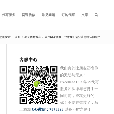
代写服务
网课代修
常见问题
订购代写
文章
您的位置：
首页
/
论文代写博客
/
寻找网课代修、代考我们需要注意哪些问题？
客服中心
我们真的比朋友还懂你
的无助与无奈！
Excellent Due 学术代写
服务团队愿与您携手一
同向前，成就更好的
你！不要在错过了，马
上添加
QQ
微信：7878393
以备不时之需！