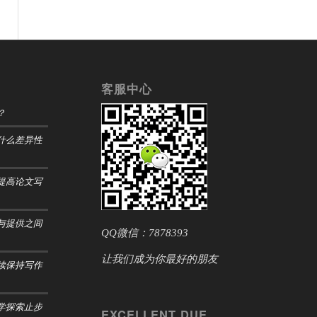
客服中心
？
什么差异性
提高论文写
与提供之间
QQ微信：7878393
让我们成为你最好的朋友
续保持写作
学探索止步
EXCELLENT DUE