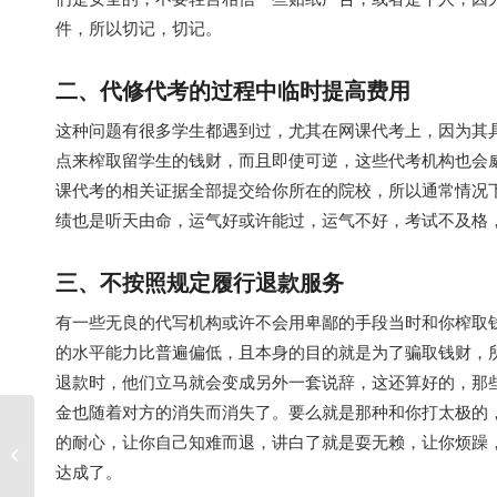
件，所以切记，切记。
二、代修代考的过程中临时提高费用
这种问题有很多学生都遇到过，尤其在网课代考上，因为其
点来榨取留学生的钱财，而且即使可逆，这些代考机构也会
课代考的相关证据全部提交给你所在的院校，所以通常情况
绩也是听天由命，运气好或许能过，运气不好，考试不及格
三、不按照规定履行退款服务
有一些无良的代写机构或许不会用卑鄙的手段当时和你榨取
的水平能力比普遍偏低，且本身的目的就是为了骗取钱财，
退款时，他们立马就会变成另外一套说辞，这还算好的，那
金也随着对方的消失而消失了。要么就是那种和你打太极的
的耐心，让你自己知难而退，讲白了就是耍无赖，让你烦躁，
为什么留学加拿大读商科的门槛这么
高？
达成了。