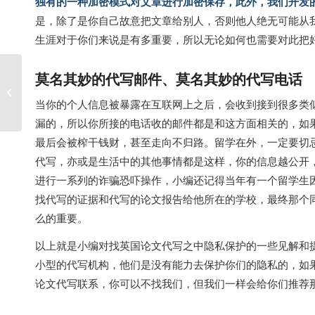
独有的一种加密模式对文章进行加密保存，此外，我们开发的
是，除了是你自己故意把文章给别人，否则他人绝无可能从
生涯对于你们来说是有多重要，所以无论如何也需要对此把
莫名其妙的代写邮件、莫名其妙的代写电话
网课代修的价格怎么样？哪里的售后
服务更好？
当你的个人信息被暴露在互联网上之后，会收到接到很多类
漏的，所以你所接的电话收的邮件都是和这方面相关的，如
最后会被榨干钱财，甚至走向不归路。留学在外，一定要切
代写，亦或是生活中的其他事情都是这样，你的信息越公开
进行一系列的诈骗恐吓操作，小编还记得当年有一个留学生因为
找代写的证据和代写的论文报告给他所在的学校，最终那个同
么的重要。
以上就是小编对找英国论文代写之中隐私保护的一些见解和
小型的代写机构，他们是没有能力去保护你们的隐私的，如
论文代写联系，你可以不找我们，但我们一样会给你们推荐