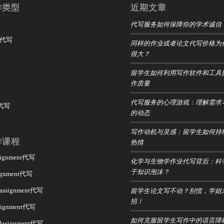
作类型
近期文章
代写服务如何保障你的学术诚信
t 代写
同样的作业或者论文代写价格为
很大？
留学生如何利用写作软件和工具
作质量
代写服务的心理游戏：理解需求
 代写
的动态
写作动机与灵感：留学生如何持
作课程
热情
ssignment代写
化学与生物学作业代写背后：科
于知识泡沫？
signment代写
留学生论文写不动？别慌，学姐
 assignment代写
招！
assignment代写
如何克服留学生写作中的语言障
 Assignment代写