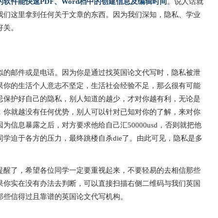
软件能快速PDF、Word档中的创建信息及编辑时间
。说人话就
我们这里拿到任何关于文章的东西。因为我们深知，隐私、学业
好关。
似的邮件或是电话。因为你是通过找英国论文代写时，隐私被泄
果你的生活个人意志不坚定，生活社会经验不足，那么很有可能
忌保护好自己的隐私，别人知道的越少，才对你越有利，无论是
，你就越没有任何优势，别人可以针对已知对你的了解，来对你
信息暴露之后，对方要求他给自己汇50000usd，否则就把他
学迫于各方的压力，最终跳楼自杀die了。由此可见，隐私是多
提醒了，希望各位同学一定要重视起来，不要轻易的去相信那些
果你实在没有办法去判断，可以直接扫描右侧二维码与我们英国
那些信得过且靠谱的英国论文代写机构。