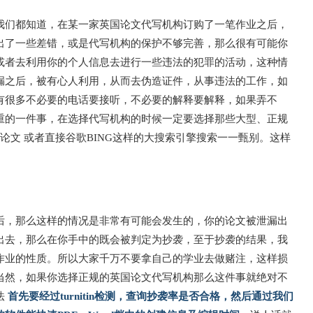
我们都知道，在某一家英国论文代写机构订购了一笔作业之后，
出了一些差错，或是代写机构的保护不够完善，那么很有可能你
或者去利用你的个人信息去进行一些违法的犯罪的活动，这种情
漏之后，被有心人利用，从而去伪造证件，从事违法的工作，如
有很多不必要的电话要接听，不必要的解释要解释，如果弄不
重的一件事，在选择代写机构的时候一定要选择那些大型、正规
最优论文 或者直接谷歌BING这样的大搜索引擎搜索一一甄别。这样
后，那么这样的情况是非常有可能会发生的，你的论文被泄漏出
出去，那么在你手中的既会被判定为抄袭，至于抄袭的结果，我
作业的性质。所以大家千万不要拿自己的学业去做赌注，这样损
当然，如果你选择正规的英国论文代写机构那么这件事就绝对不
法
首先要经过turnitin检测，查询抄袭率是否合格，然后通过我们