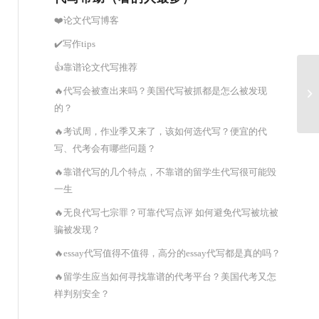
❤️论文代写博客
✔️写作tips
👍靠谱论文代写推荐
论
🔥代写会被查出来吗？美国代写被抓都是怎么被发现
新
的？
🔥考试周，作业季又来了，该如何选代写？便宜的代
写、代考会有哪些问题？
🔥靠谱代写的几个特点，不靠谱的留学生代写很可能毁
一生
🔥无良代写七宗罪？可靠代写点评 如何避免代写被坑被
骗被发现？
🔥essay代写值得不值得，高分的essay代写都是真的吗？
🔥留学生应当如何寻找靠谱的代考平台？美国代考又怎
样判别安全？