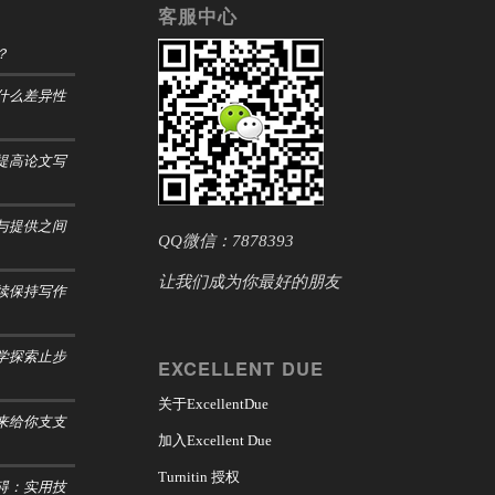
客服中心
？
什么差异性
提高论文写
与提供之间
QQ微信：7878393
让我们成为你最好的朋友
续保持写作
学探索止步
EXCELLENT DUE
关于ExcellentDue
来给你支支
加入Excellent Due
Turnitin 授权
碍：实用技