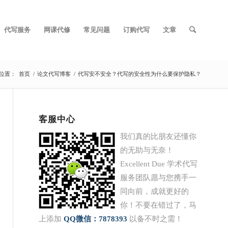
代写服务
网课代修
常见问题
订购代写
文章
位置：
首页
/
论文代写博客
/
代写安不安全？代写的安全性为什么要保护隐私？
客服中心
我们真的比朋友还懂你
的无助与无奈！
Excellent Due 学术代写
服务团队愿与您携手一
同向前，成就更好的
你！不要在错过了，马
上添加
QQ
微信：7878393
以备不时之需！