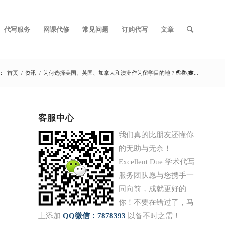
代写服务
网课代修
常见问题
订购代写
文章
：
首页
/
资讯
/
为何选择美国、英国、加拿大和澳洲作为留学目的地？🌏📚🎓...
客服中心
我们真的比朋友还懂你
的无助与无奈！
Excellent Due 学术代写
服务团队愿与您携手一
同向前，成就更好的
你！不要在错过了，马
上添加
QQ
微信：7878393
以备不时之需！