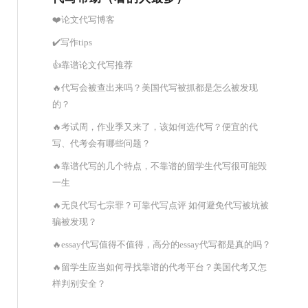
❤️论文代写博客
✔️写作tips
👍靠谱论文代写推荐
🔥代写会被查出来吗？美国代写被抓都是怎么被发现
的？
🔥考试周，作业季又来了，该如何选代写？便宜的代
写、代考会有哪些问题？
🔥靠谱代写的几个特点，不靠谱的留学生代写很可能毁
一生
🔥无良代写七宗罪？可靠代写点评 如何避免代写被坑被
骗被发现？
🔥essay代写值得不值得，高分的essay代写都是真的吗？
🔥留学生应当如何寻找靠谱的代考平台？美国代考又怎
样判别安全？