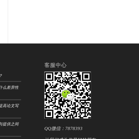
客服中心
？
什么差异性
提高论文写
与提供之间
QQ微信：7878393