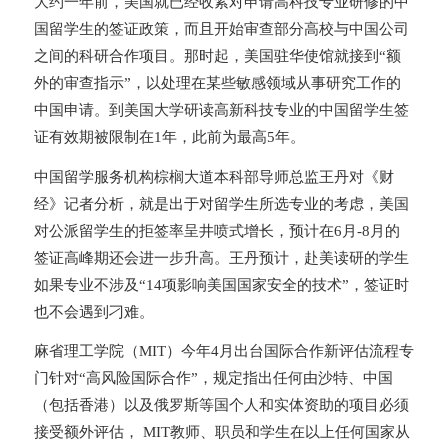
大约一年前，美国就已经收紧对申请高科技专业研修的中
国留学生的签证政策，而且开始审查部分高校与中国公司
之间的科研合作项目。那时起，美国驻华使馆就接到“额
外的审查指示”，以处理在某些敏感领域从事研究工作的
中国申请。到美国大学研读高新科技专业的中国留学生签
证有效期被限制在1年，此前为最高5年。
中国留学服务机构棕榈大道本科部导师总监王丹对《财
经》记者分析，就是出于对留学生所选专业的考虑，美国
对公派留学生的拒签率呈井喷式增长，预计在6月-8月的
签证高峰期还会进一步升高。王丹预计，赴美读研的学生
如果专业不涉及“14项影响美国国家安全的技术”，签证时
也不会遇到刁难。
麻省理工学院（MIT）今年4月出台国际合作新评估流程专
门针对“高风险国际合作”，规定指出任何由沙特、中国
（包括香港）以及俄罗斯等国个人和实体资助的项目必须
接受额外评估， MIT教师、职员和学生在以上任何国家从