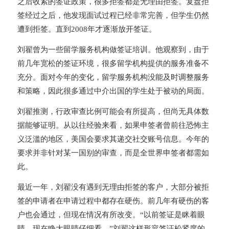
之后收紧的签证政策，很多拒签都是无理由拒签。复盘拒
签经过之后，他发现面试过程已经非常完善，但学生仍然
遭到拒签。直到2008年才逐渐放开签证。
刘翟曾为一些留学服务机构做签证培训。他观察到，由于
前几年宽松的签证环境，很多留学机构提供的服务准备不
充分。面对今年的变化，留学服务机构没能及时调整服务
和策略，因此很多通过中介出国的学生处于被动的局面。
刘翟推测，行政审查比例可能会有所提高，但尚无具体数
据能够证明。
从以往经验来看，如果申签者曾前往恐怖主
义泛滥的地区，美国会要求其递交社交账号信息。今年的
要求并非针对某一国别的审查，而是全世界申签者都需如
此。
最近一年，刘翟没有遇到无理由拒签的客户，大部分被拒
签的申请者在申请过程中都存在硬伤。前几年有硬伤的客
户也会通过，但现在情况有所改变。“以前签证是眯着眼
睛，现在睁大眼睛仔细看。”刘翟这样形容签证松紧度的