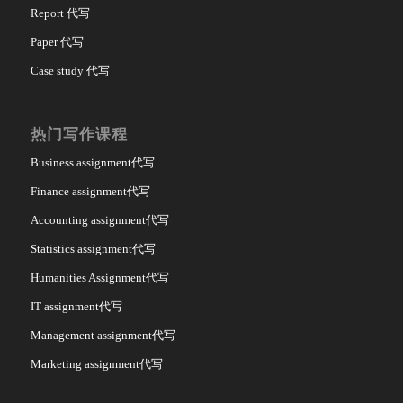
Report 代写
Paper 代写
Case study 代写
热门写作课程
Business assignment代写
Finance assignment代写
Accounting assignment代写
Statistics assignment代写
Humanities Assignment代写
IT assignment代写
Management assignment代写
Marketing assignment代写