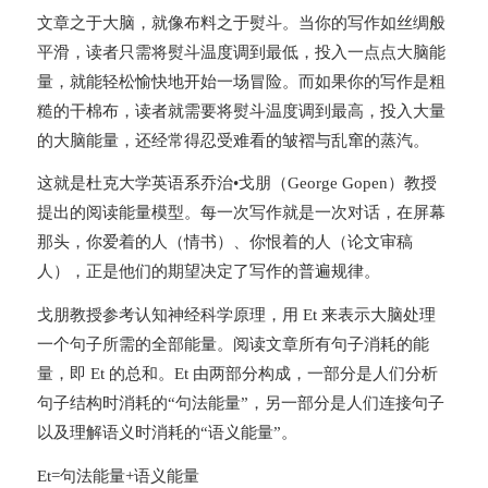
文章之于大脑，就像布料之于熨斗。当你的写作如丝绸般
平滑，读者只需将熨斗温度调到最低，投入一点点大脑能
量，就能轻松愉快地开始一场冒险。而如果你的写作是粗
糙的干棉布，读者就需要将熨斗温度调到最高，投入大量
的大脑能量，还经常得忍受难看的皱褶与乱窜的蒸汽。
这就是杜克大学英语系乔治•戈朋（George Gopen）教授
提出的阅读能量模型。每一次写作就是一次对话，在屏幕
那头，你爱着的人（情书）、你恨着的人（论文审稿
人），正是他们的期望决定了写作的普遍规律。
戈朋教授参考认知神经科学原理，用 Et 来表示大脑处理
一个句子所需的全部能量。阅读文章所有句子消耗的能
量，即 Et 的总和。Et 由两部分构成，一部分是人们分析
句子结构时消耗的“句法能量”，另一部分是人们连接句子
以及理解语义时消耗的“语义能量”。
Et=句法能量+语义能量